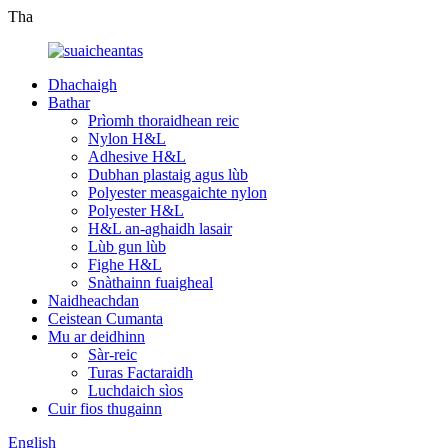
Tha
Dhachaigh
Bathar
Prìomh thoraidhean reic
Nylon H&L
Adhesive H&L
Dubhan plastaig agus lùb
Polyester measgaichte nylon
Polyester H&L
H&L an-aghaidh lasair
Lùb gun lùb
Fighe H&L
Snàthainn fuaigheal
Naidheachdan
Ceistean Cumanta
Mu ar deidhinn
Sàr-reic
Turas Factaraidh
Luchdaich sìos
Cuir fios thugainn
English