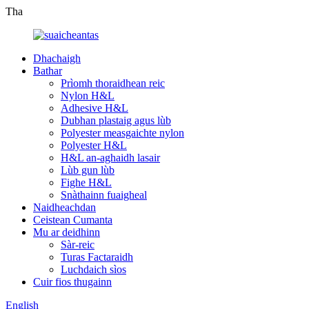
Tha
Dhachaigh
Bathar
Prìomh thoraidhean reic
Nylon H&L
Adhesive H&L
Dubhan plastaig agus lùb
Polyester measgaichte nylon
Polyester H&L
H&L an-aghaidh lasair
Lùb gun lùb
Fighe H&L
Snàthainn fuaigheal
Naidheachdan
Ceistean Cumanta
Mu ar deidhinn
Sàr-reic
Turas Factaraidh
Luchdaich sìos
Cuir fios thugainn
English