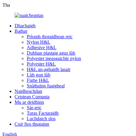
Tha
Dhachaigh
Bathar
Prìomh thoraidhean reic
Nylon H&L
Adhesive H&L
Dubhan plastaig agus lùb
Polyester measgaichte nylon
Polyester H&L
H&L an-aghaidh lasair
Lùb gun lùb
Fighe H&L
Snàthainn fuaigheal
Naidheachdan
Ceistean Cumanta
Mu ar deidhinn
Sàr-reic
Turas Factaraidh
Luchdaich sìos
Cuir fios thugainn
English