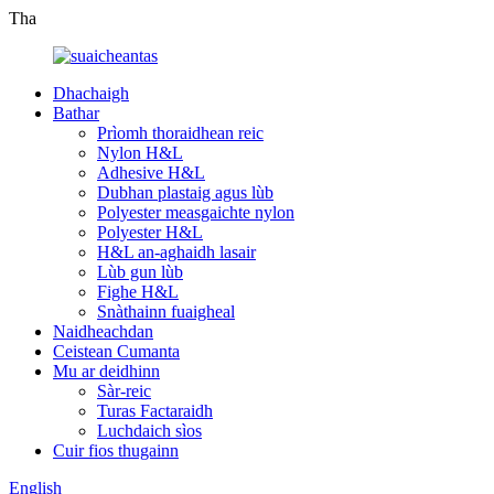
Tha
Dhachaigh
Bathar
Prìomh thoraidhean reic
Nylon H&L
Adhesive H&L
Dubhan plastaig agus lùb
Polyester measgaichte nylon
Polyester H&L
H&L an-aghaidh lasair
Lùb gun lùb
Fighe H&L
Snàthainn fuaigheal
Naidheachdan
Ceistean Cumanta
Mu ar deidhinn
Sàr-reic
Turas Factaraidh
Luchdaich sìos
Cuir fios thugainn
English