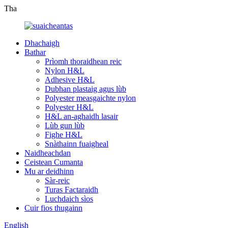
Tha
Dhachaigh
Bathar
Prìomh thoraidhean reic
Nylon H&L
Adhesive H&L
Dubhan plastaig agus lùb
Polyester measgaichte nylon
Polyester H&L
H&L an-aghaidh lasair
Lùb gun lùb
Fighe H&L
Snàthainn fuaigheal
Naidheachdan
Ceistean Cumanta
Mu ar deidhinn
Sàr-reic
Turas Factaraidh
Luchdaich sìos
Cuir fios thugainn
English